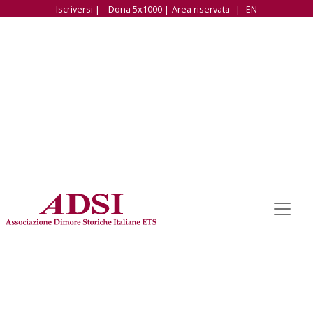
Iscriversi |
Dona 5x1000 |
Area riservata
|
EN
TORNA ALLA LISTA