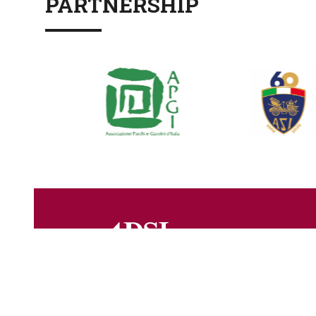
PARTNERSHIP
Via Cavour, 256 - 00184 Roma
Tel. +39 06 68307426 +39 06 68300327 - Fax +39 06 688
P.IVA 03662671001 – C.F. 80230750582 – PEC
adsi@pec.it