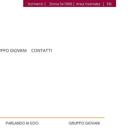
Iscriversi |
Dona 5x1000 |
Area riservata
|
EN
PPO GIOVANI
CONTATTI
PARLANDO AI SOCI
GRUPPO GIOVANI