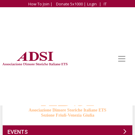
How To Join |
Donate 5x1000 |
Login
|
IT
Associazione Dimore Storiche Italiane ETS
Sezione Friuli-Venezia Giulia
EVENTS