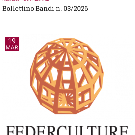
Bollettino Bandi n. 03/2026
19
MAR