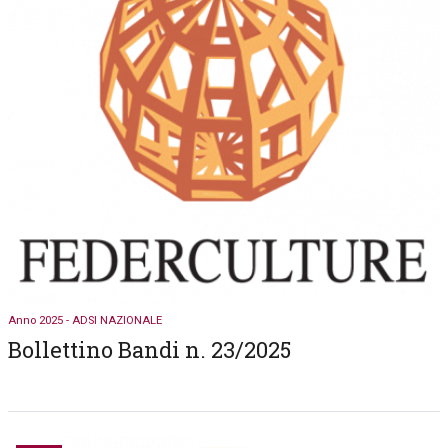
Anno 2025 - ADSI NAZIONALE
Bollettino Bandi n. 23/2025