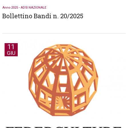
Anno 2025 - ADSI NAZIONALE
Bollettino Bandi n. 20/2025
11
GIU