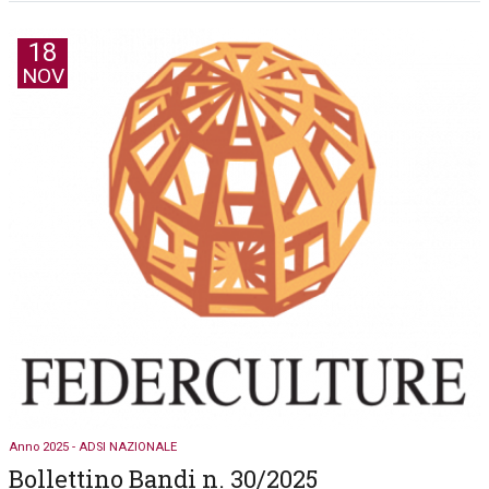
18
NOV
Anno 2025 - ADSI NAZIONALE
Bollettino Bandi n. 30/2025