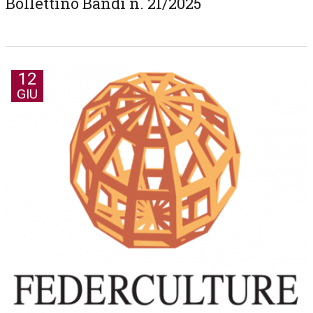
Bollettino Bandi n. 21/2025
12
GIU