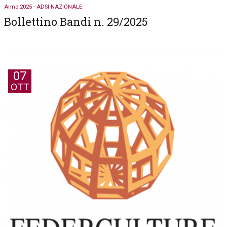
Anno 2025 - ADSI NAZIONALE
Bollettino Bandi n. 29/2025
07
OTT