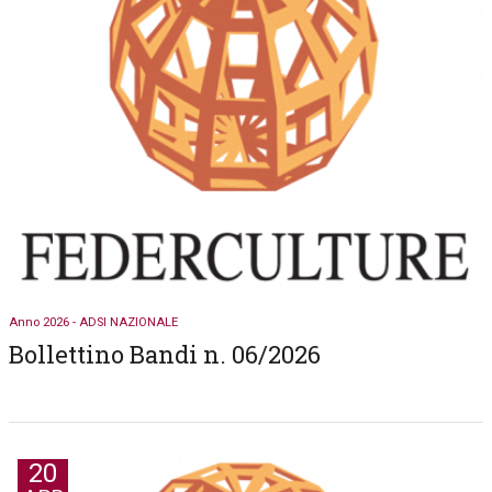
Anno 2026 - ADSI NAZIONALE
Bollettino Bandi n. 06/2026
20