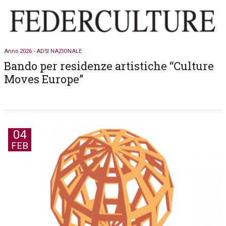
Anno 2026 - ADSI NAZIONALE
Bando per residenze artistiche “Culture
Moves Europe”
04
FEB