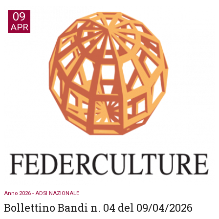
09
APR
Anno 2026 - ADSI NAZIONALE
Bollettino Bandi n. 04 del 09/04/2026