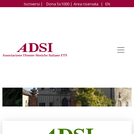
Iscriversi |
Dona 5x1000 |
Area riservata
|
EN