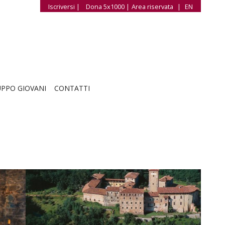
Iscriversi |
Dona 5x1000 |
Area riservata
|
EN
PPO GIOVANI
CONTATTI