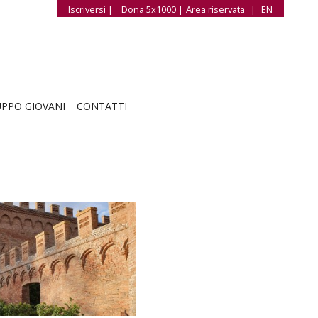
Iscriversi |
Dona 5x1000 |
Area riservata
|
EN
PPO GIOVANI
CONTATTI