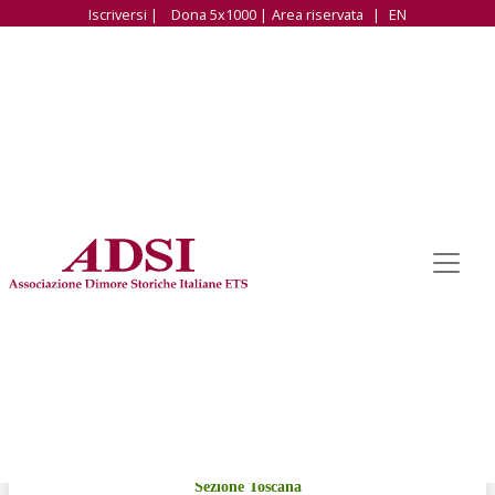
Iscriversi |
Dona 5x1000 |
Area riservata
|
EN
Associazione Dimore Storiche Italiane ETS
Sezione Toscana