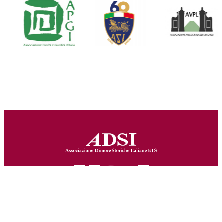
Via Cavour, 256 - 00184 Roma
CONTATTI
|
Tel. +39 06 68307426 +39 06
PRIVACY
|
68300327 - Fax +39 06 68802930