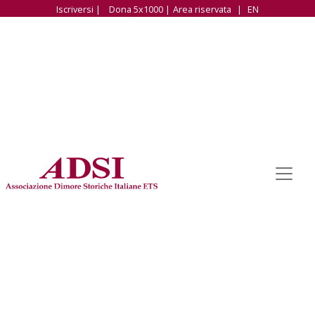
Iscriversi |
Dona 5x1000 |
Area riservata
|
EN
Associazione Dimore Storiche Italiane ETS