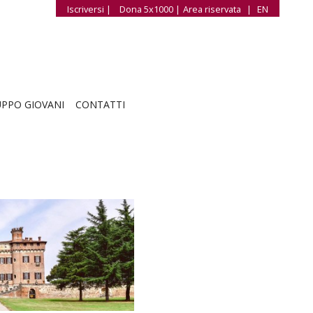
Iscriversi |
Dona 5x1000 |
Area riservata
|
EN
PPO GIOVANI
CONTATTI