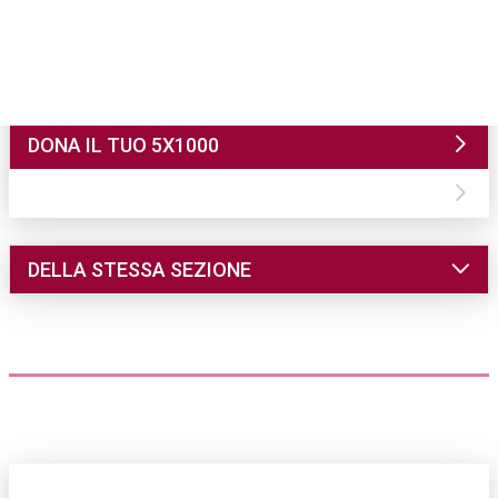
Associazione Dimore Storiche Italiane ETS
Sezione Liguria
DONA IL TUO 5X1000
CONTATTI
DELLA STESSA SEZIONE
DIMORE
COMUNICAZIONE
EVENTI
PARLANDO AI SOCI
GRUPPO GIOVANI