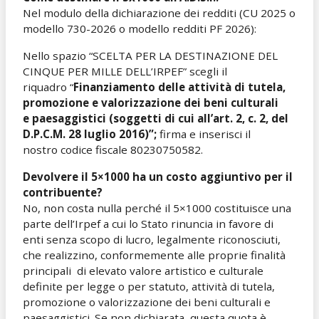
Nel modulo della dichiarazione dei redditi (CU 2025 o
modello 730-2026 o modello redditi PF 2026):
Nello spazio “SCELTA PER LA DESTINAZIONE DEL
CINQUE PER MILLE DELL’IRPEF” scegli il
riquadro “
Finanziamento delle attività di tutela,
promozione e valorizzazione dei beni culturali
e paesaggistici (soggetti di cui all’art. 2, c. 2, del
D.P.C.M. 28 luglio 2016)”;
firma e inserisci il
nostro codice fiscale 80230750582.
Devolvere il 5×1000 ha un costo aggiuntivo per il
contribuente?
No, non costa nulla perché il 5×1000 costituisce una
parte dell’Irpef a cui lo Stato rinuncia in favore di
enti senza scopo di lucro, legalmente riconosciuti,
che realizzino, conformemente alle proprie finalità
principali di elevato valore artistico e culturale
definite per legge o per statuto, attività di tutela,
promozione o valorizzazione dei beni culturali e
paesaggistici. Se non dichiarata, questa quota è