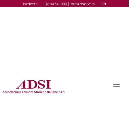
Iscriversi |
Dona 5x1000 |
Area riservata
|
EN