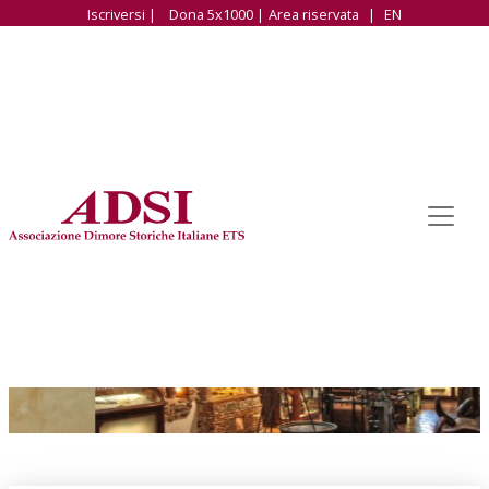
Iscriversi |
Dona 5x1000 |
Area riservata
|
EN