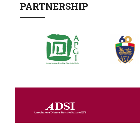
PARTNERSHIP
Via Cavour, 256 - 00184 Roma
Tel. +39 06 68307426 +39 06 68300327 - Fax +39 06 688
P.IVA 03662671001 – C.F. 80230750582 – PEC
adsi@pec.it