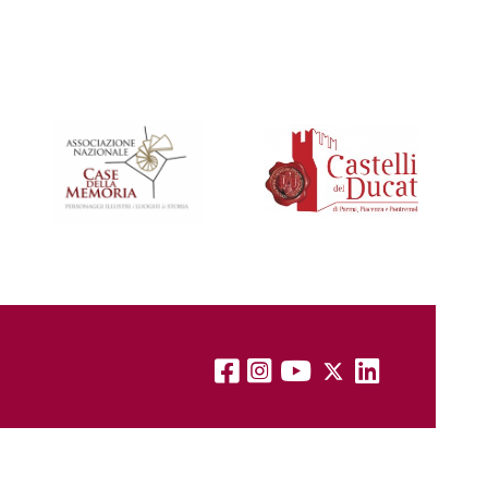
CONTATTI
|
PRIVACY
|
COOKIE
|
CREDITS