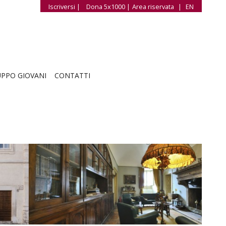
Iscriversi |
Dona 5x1000 |
Area riservata
|
EN
PPO GIOVANI
CONTATTI