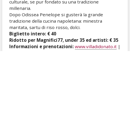
culturale, se pur fondato su una tradizione
millenaria.
Dopo Odissea Penelope si gusterà la grande
tradizione della cucina napoletana: minestra
maritata, sartu di riso rosso, dolci.
Biglietto intero: € 40
Ridotto per Magnifici77, under 35 ed artisti: € 35
Informazioni e prenotazioni:
www.villadidonato.it
|
prenotazioni@villadidonato.it
L’
orario di apertura della Villa è alle ore 20.00,
mentre gli spettacoli hanno inizio alle ore 20.30
(se non espressamente segnalato diversamente). I
biglietti sono acquistabili anche presso
CONCERTERIA
(Via Michelangelo Schipa 15, 80122,
Napoli –
www.concerteria.it
).
La prenotazione effettuata a
prenotazioni@villadidonato.it
si intende confermata
solo con l’acquisto del biglietto.
L’acquisto in Villa è possibile solo last minute prima
dello spettacolo, avendo richiesto la disponibilità dei
posti