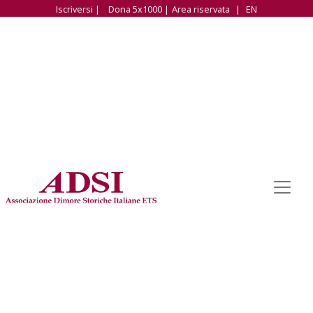
Iscriversi |
Dona 5x1000 |
Area riservata
|
EN