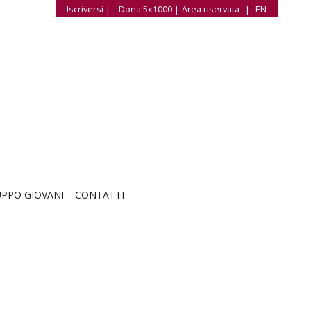
Iscriversi |
Dona 5x1000 |
Area riservata
|
EN
PPO GIOVANI
CONTATTI