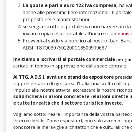
La quota è pari a euro 122 iva compresa,
ha va
anche alle prossime fiere internazionali. Il portal
proposta nelle manifestazioni.
se sei già iscritto al portale ma non hai versato 
inviare copia della contabile all’indirizzo
amministr
Provvedi al saldo via bonifico al nostro Iban: Banc
ADSI IT87Q0307502200CC8500910687
Invitiamo a iscriversi al portale commerciale
per gar
caricati in tempo in approvazione dalla sede centrale.
Al TTG, A.D.S.I. avrà uno stand da espositore
presidia
rappresentanza di ogni area d’Italia: una scelta dall’im
impulso alle nostre attività, accrescerà la nostra riconos
solidificherà in azioni concrete le relazioni dirette
e tutte le realtà che il settore turistico investe.
Vogliamo sottolineare l'importanza della vostra parteci
internazionale. Come espositori, non solo avremo l'opp
conoscere le meraviglie architettoniche e culturali ch