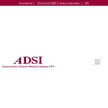
Iscriversi |
Dona 5x1000 |
Area riservata
|
EN