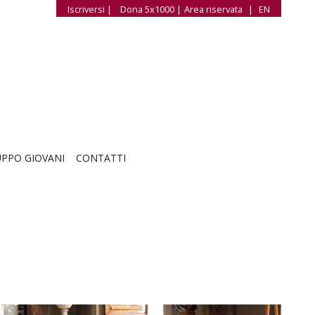
Iscriversi |
Dona 5x1000 |
Area riservata
|
EN
PPO GIOVANI
CONTATTI