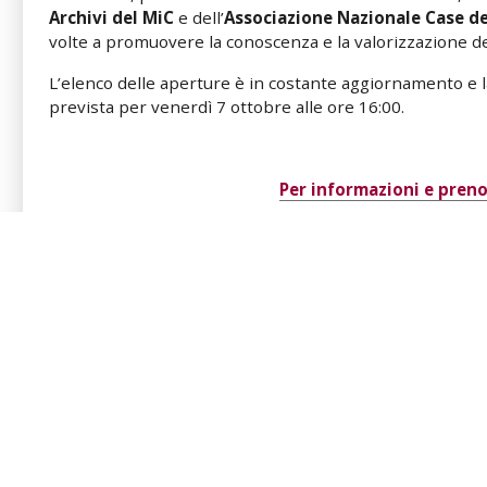
Archivi del MiC
e dell’
Associazione Nazionale Case d
volte a promuovere la conoscenza e la valorizzazione del
L’elenco delle aperture è in costante aggiornamento e la 
prevista per venerdì 7 ottobre alle ore 16:00.
Per informazioni e preno
ALLEGATI
Comunicato Stampa Carte in Dimora
Inserisci in calendario