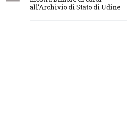
all’Archivio di Stato di Udine
2022
- ADSI Umbria |Tour
29
SET
Orvieto-Bolsena | 29 ottobre
2022
2022
- Programma escursione
17
SET
I Pisani di terraferma
2022
- Incontro dei soci ADSI
29
GIU
FVG a Villa de Claricini
Dornpacher