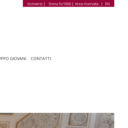
Iscriversi |
Dona 5x1000 |
Area riservata
|
EN
PPO GIOVANI
CONTATTI