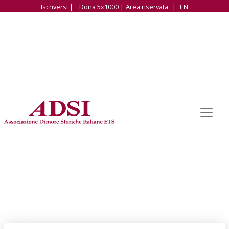
Iscriversi |
Dona 5x1000 |
Area riservata
|
EN
FILTRA LE NOTIZIE PER