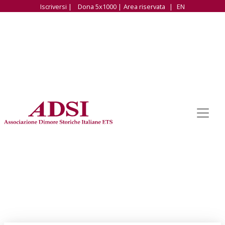
Iscriversi |
Dona 5x1000 |
Area riservata
|
EN
FILTRA LE NOTIZIE PER