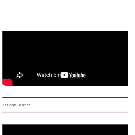
Sezione Toscana