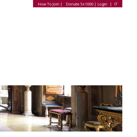
How To Join |
Donate 5x1000 |
Login
|
IT