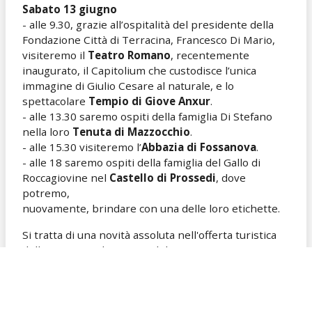
Sabato 13 giugno
- alle 9.30, grazie all’ospitalità del presidente della
Fondazione Città di Terracina, Francesco Di Mario,
visiteremo il
Teatro Romano
, recentemente
inaugurato, il Capitolium che custodisce l’unica
immagine di Giulio Cesare al naturale, e lo
spettacolare
Tempio di Giove Anxur
.
- alle 13.30 saremo ospiti della famiglia Di Stefano
nella loro
Tenuta di Mazzocchio
.
- alle 15.30 visiteremo l’
Abbazia di Fossanova
.
- alle 18 saremo ospiti della famiglia del Gallo di
Roccagiovine nel
Castello di Prossedi
, dove
potremo,
nuovamente, brindare con una delle loro etichette.
Si tratta di una novità assoluta nell'offerta turistica
della provincia di Latina e del Lazio. Per questo
terremmo molto alla vostra presenza.
Con la speranza che tale programma sia di vostro
interesse, restiamo a disposizione per organizzare