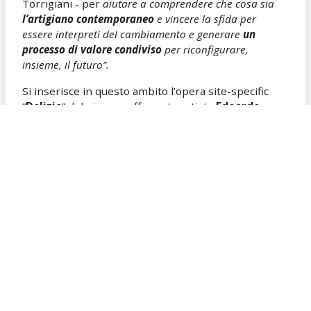
Torrigiani - per
aiutare a comprendere che cosa sia
l’artigiano contemporaneo
e vincere la sfida per
essere interpreti del cambiamento e generare
un
processo di valore condiviso
per riconfigurare,
insieme, il futuro”.
Si inserisce in questo ambito l’opera site-specific
“
Delizia
” del giovane affermato artista
Edoardo
Piermattei
al quale gli organizzatori hanno chiesto
un’opera che esaltasse i valori storico culturali del
Giardino Corsini.
“
La “Delizia” di Edoardo Piermattei, commissionata da
Artigianato e Palazzo, è la perfetta sintesi in chiave
contemporanea dell’esercizio dell’intelletto dedicato
allo squisito godimento dello spirito e idealmente si
colloca nella scia della lunga tradizione del luogo
”
scrive
Alberto Salvadori
nella sinossi, mentre
l’artista stesso dichiara di aver realizzato
“U
n’opera in
cemento pigmentato pensata per il giardino di Palazzo
Corsini, dove l'estetica sembra quella di una