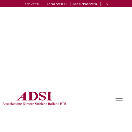
Iscriversi |
Dona 5x1000 |
Area riservata
|
EN