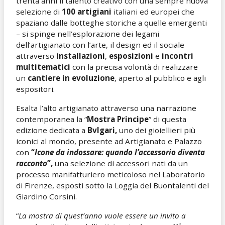
trenta anni il talento creativo con una sempre nuova
selezione di
100 artigiani
italiani ed europei che
spaziano dalle botteghe storiche a quelle emergenti
– si spinge nell’esplorazione dei legami
dell’artigianato con l’arte, il design ed il sociale
attraverso
installazioni
,
esposizioni
e
incontri
multitematici
con la precisa volontà di realizzare
un
cantiere in evoluzione
, aperto al pubblico e agli
espositori.
Esalta l’alto artigianato attraverso una narrazione
contemporanea la “
Mostra Principe
” di questa
edizione dedicata a
Bvlgari,
uno dei gioiellieri più
iconici al mondo, presente ad Artigianato e Palazzo
con
“
Icone da indossare: quando l’accessorio diventa
racconto
”,
una selezione di accessori nati da un
processo manifatturiero meticoloso nel Laboratorio
di Firenze, esposti sotto la Loggia del Buontalenti del
Giardino Corsini.
“
La mostra di quest’anno vuole essere un invito a