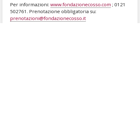
Per informazioni:
www.fondazionecosso.com
; 0121
502761. Prenotazione obbligatoria su:
prenotazioni@fondazionecosso.it
Inserisci in calendario
INDIETRO
SOSTENITORI